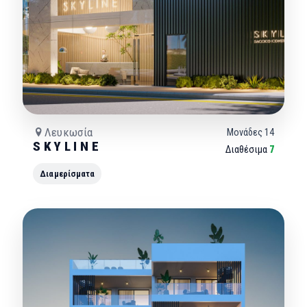
Λευκωσία
Μονάδες
14
S K Y L I N E
Διαθέσιμα
7
Διαμερίσματα